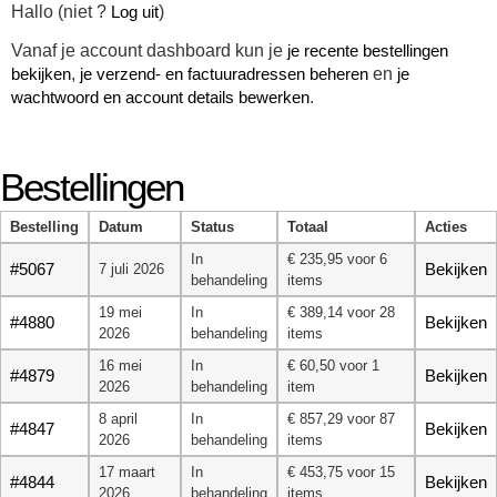
Hallo
(niet
?
Log uit
)
Vanaf je account dashboard kun je
je recente bestellingen
bekijken
,
je verzend- en factuuradressen beheren
en
je
wachtwoord en account details bewerken
.
Bestellingen
Bestelling
Datum
Status
Totaal
Acties
In
€
235,95
voor 6
#5067
Bekijken
7 juli 2026
behandeling
items
19 mei
In
€
389,14
voor 28
#4880
Bekijken
2026
behandeling
items
16 mei
In
€
60,50
voor 1
#4879
Bekijken
2026
behandeling
item
8 april
In
€
857,29
voor 87
#4847
Bekijken
2026
behandeling
items
17 maart
In
€
453,75
voor 15
#4844
Bekijken
2026
behandeling
items